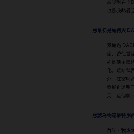
當談到在全
也是我熱愛
您最初是如何與 DA
我通過 DAC
席、曾任首席
的長期主義所
化。這給我留
外，在當時我
發展也證明了這
天，這個數字約
您認為物流最特別
首先，我想