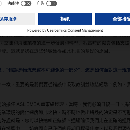
R 的職業生涯中曾從事過財務和戰略方面的工作，隨後又負責公司
空運和海運物流 （ASL） 方向深耕的呢？
會負責主題管理工作時，參與了許多重點專案。其中一個專案始於 
SER 空運和海運業務的進一步發展和轉型。我當時的職責包括支援流
開發。這就是我在這些領域獲得如此扎實的基礎的原因。
過，“錯誤是物流營運不可避免的一部分”。您是如何面對這一現
中一樣，重要的是我們要從錯誤中吸取教訓並總結經驗。例如，
開始擔任
ASL EMEA
董事總經理，當時，我們必須日復一日、馬
商業環境的變化速度如此之快，時不時地做出錯誤的決定是不可
的好處就是，您可以快速糾正錯誤。通過確保我們走在正確的道
殺在搖籃中
——
始終問自己我們的長期目標是什麼，以及我們現