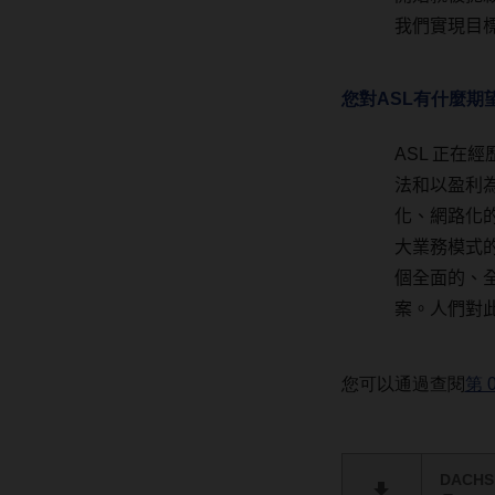
我們實現目
您對ASL有什麼期
ASL
正在經
法和以盈利
化、網路化
大業務模式
個全面的、
案。人們對
您可以通過查閱
第 
DACH