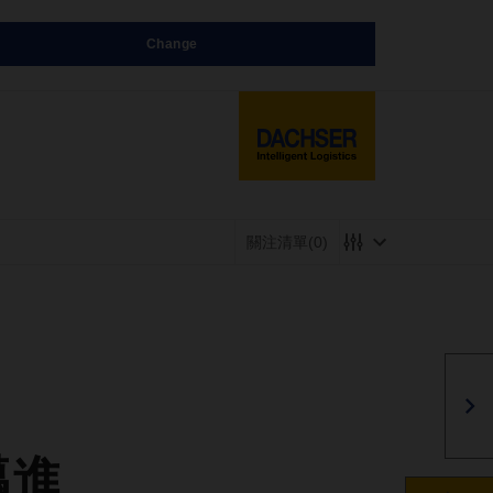
Change
關注清單
(0)
邁進