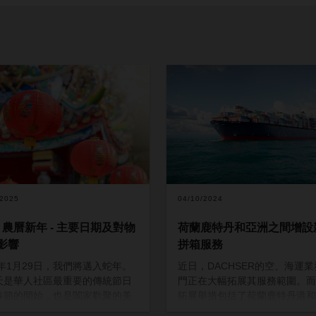
/2025
04/10/2024
5 農曆新年 - 主要日期及對物
荷蘭鹿特丹和亞洲之間增設
影響
拼箱服務
5年1月29日，我們將邁入蛇年。
近日，DACHSER的空、海運
天是華人社區最重要的傳統節日
門正在大幅拓展其服務範圍。而
春節的開始，也是闔家歡聚的美
拓展舉措包括了荷蘭鹿特丹港和
刻。除中國外，亞太地區許多國
各港口之間的新固定拼箱服務，