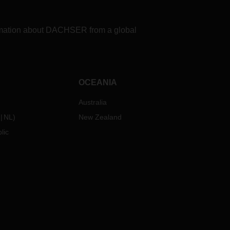
formation about DACHSER from a global
OCEANIA
Australia
NL
)
New Zealand
lic