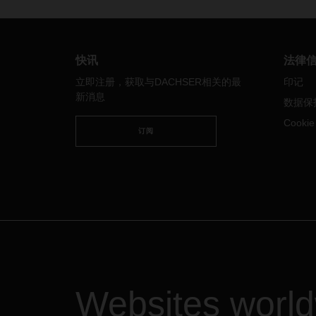
流博覽會上，該平台首次公開展示，
家和
並將從 2024 年起供所有 DACHSER
亞、
的客戶使用。
統節
節假
快讯
法律
關閉
立即注册，获取与DACHSER相关的最
印记
特別提
新消息
数据保
支機
此可
Cooki
订阅
春節
在
國
暫
周
月
由
運
假
兩
Websites worl
應
儲