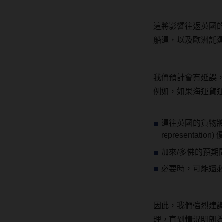
這將影響往返英國
船運，以及歐洲託
我們預計會有延誤
例如，如果海運貨
運往英國的貨物將
representat
加來/多佛的預
必要時，可能還
因此，我們強烈建
理，直到情況明朗