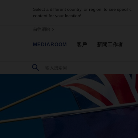
Select a different country, or region, to see specific
content for your location!
前往網站
MEDIAROOM
客戶
新聞工作者