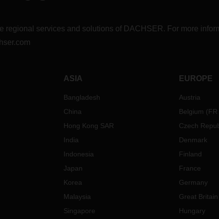
，而節後市場也需要一段時間才
逐漸恢復到正常水準。
r the regional services and solutions of DACHSER. For more in
儘量減少春節假期對物流的影
hser.com
將盡全力減少春節假期對您供應
干擾。我們也建議您考慮以下措
ASIA
EUROPE
幫助我們共同降低由假期產生的
影響：
Bangladesh
Austria
您的供應商和客戶充分溝通，合
China
Belgium
(
FR
安排庫存，並管理好雙方的預期
Hong Kong SAR
Czech Repub
我們共同討論您的業務計畫，並
供準確的長期裝運預測。這將説
India
Denmark
我們為您制定更符合您預算和時
Indonesia
Finland
表的物流解決方案
Japan
France
前訂艙，並留意相關截止日期
Korea
Germany
運：建議在假期開始前 4-6 周訂
Malaysia
Great Britain
運：建議在假期開始前 1-2 周訂
Singapore
Hungary