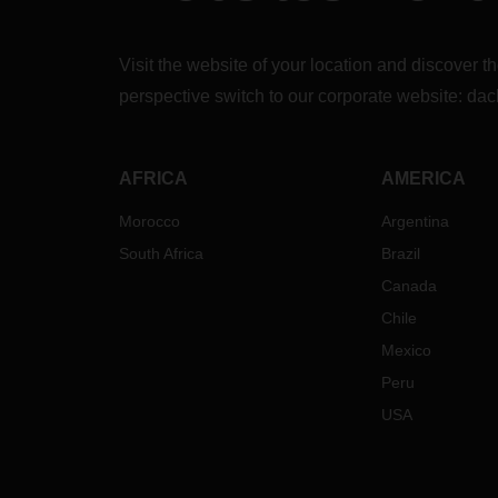
增
能
Visit the website of your location and discove
如何
perspective switch to our corporate website:
dac
響？
我們
鏈的
AFRICA
AMERICA
施來
潛在
Morocco
Argentina
與
South Africa
Brazil
理
Canada
與
提
Chile
明
Mexico
間
Peru
提
USA
海
艙
空
艙