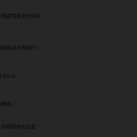
必須處理更高比例的
透過歐洲大陸進行。
scal
關費用。
一段時間內如此處