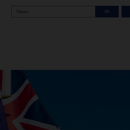
Taiwan
OK