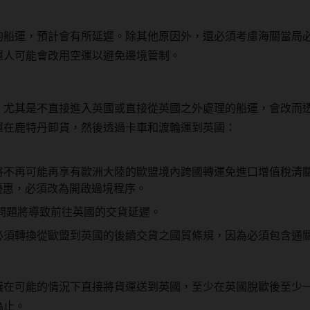
的船運，預計會有所延遲。除其他原因外，還必須考慮海關當局
運人可能會改用空運以避免邊境管制。
，尤其是不直接進入英國或直接從英國之外處理的船運，會改而
運在鹿特丹卸貨，然後透過卡車和渡輪運到英國：
不再可能再享有歐洲大陸的歐盟境內跨國轉運免進口增值稅清關 (fi
ion) 優惠，必須改為開啟過境程序。
期問題將導致前往英國的交貨延遲。
必須轉換從歐盟到英國的後續交貨之國貿條規，因為必須包含通
議在可能的情況下直接將貨運送到英國，至少在英國脫歐後至少
為止。