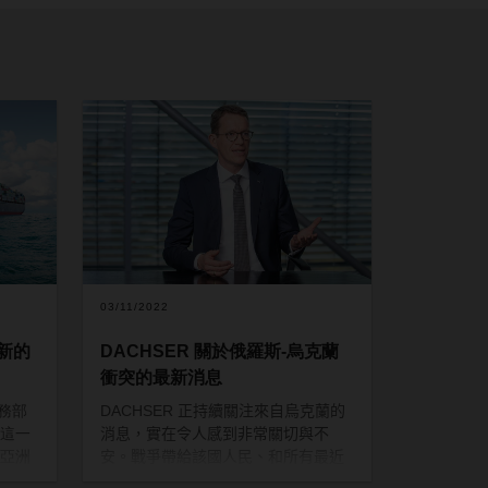
03/11/2022
新的
DACHSER 關於俄羅斯-烏克蘭
衝突的最新消息
業務部
DACHSER
正持續關注來自烏克蘭的
這一
消息，實在令人感到非常關切與不
亞洲
安。戰爭帶給該國人民、和所有最近
而服
幾天被迫逃離家園的人們許多痛楚，