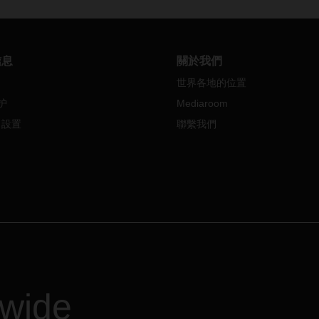
地區，如印尼、韓國、馬來西
務具備固定出發時間。
越南等，也都會共同慶祝這一傳
日。
日期間，大多數企業和工廠都會
信息
關於我們
，生產活動也將暫停。我們在此
世界各地的位置
醒您 DACHSER 亞太地區各分
护
Mediaroom
搆的農曆新年假期安排，以及由
能對您業務產生的影響。
e 設置
聯繫我們
假期對物流的影響：
公共假期來臨前的一至兩周，中
的供應商們將逐步減少業務量或
停運營。儘管法定假日僅持續一
，但大多數工廠會關閉整整一個
，有些甚至更長。
於企業停工和生產活動減少，承
商將減少往返中國大陸的運力。
期對物流的影響可能會持續大約
個月。因此，依賴中國或亞洲供
dwide
商的企業可能會在節前增加庫存
備。這將導致節前的貨運量激