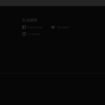
這讓我們深有感觸。軍隊戰鬥、相互
制裁和領空關閉也對該地區的供應鏈
和貨物供給產生龐大的影響。
社会媒体
Facebook
Youtube
LinkedIn