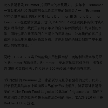
此次收購將為 Brummer 挖掘巨大的增長潛力。“多年來，Brummer
一直是奧地利和德國南部食品物流市場的領導者之一，”Brummer
的聯合董事總經理兼所有者 Hans Brummer 和 Simone Brummer-
Leebmann在收購前說道。“加入 DACHSER 歐洲網路將為我們帶來
更多增長機會。我們正在將多年來的合作夥伴關係提升到全新的水
準，同時也正在鞏固我們在市場上的長期地位，並為我們的客戶提
供跨境食品集運和合同物流服務。這也為我們的員工創造了安全和
穩定的就業環境。”
同時，DACHSER 客戶將能夠共用德國南部、奧地利和斯洛維尼亞
的 Brummer 配送網路。Brummer 主要為該地區提供服務，擁有超
過 350 名專職司機，以及超過 300 輛冷藏卡車的自有車隊。
“我們收購的 Brummer 是一家品質領先且享有盛譽的公司。此外，
我們很高興能夠在中歐擴展自己的食品物流網路。隨著最近收購荷
蘭的 Müller Fresh Food Logistics 和北歐的 Frigoscandia，我們正
在鞏固自己作為歐洲領先食品物流公司的地位。”DACHSER 執行長
Burkhard Eling 說道。