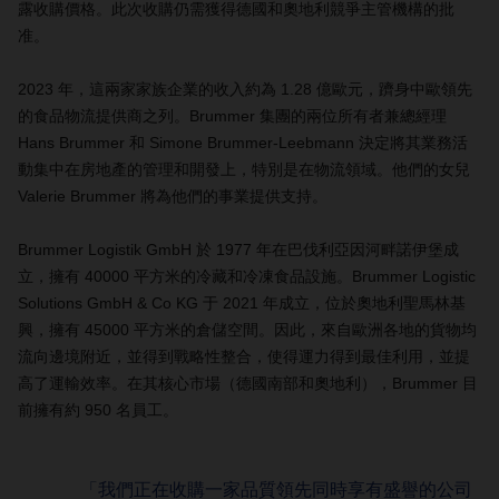
露收購價格。此次收購仍需獲得德國和奧地利競爭主管機構的批
准。
2023 年，這兩家家族企業的收入約為 1.28 億歐元，躋身中歐領先
的食品物流提供商之列。Brummer 集團的兩位所有者兼總經理
Hans Brummer 和 Simone Brummer-Leebmann 決定將其業務活
動集中在房地產的管理和開發上，特別是在物流領域。他們的女兒
Valerie Brummer 將為他們的事業提供支持。
Brummer Logistik GmbH 於 1977 年在巴伐利亞因河畔諾伊堡成
立，擁有 40000 平方米的冷藏和冷凍食品設施。Brummer Logistic
Solutions GmbH & Co KG 于 2021 年成立，位於奧地利聖馬林基
興，擁有 45000 平方米的倉儲空間。因此，來自歐洲各地的貨物均
流向邊境附近，並得到戰略性整合，使得運力得到最佳利用，並提
高了運輸效率。在其核心市場（德國南部和奧地利），Brummer 目
前擁有約 950 名員工。
「我們正在收購一家品質領先同時享有盛譽的公司