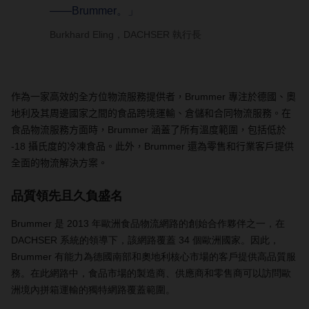
——Brummer。」
Burkhard Eling，DACHSER 執行長
作為一家高效的全方位物流服務提供者，
Brummer
專注於德國、奧
地利及其周邊國家之間的食品跨境運輸、倉儲和合同物流服務。在
食品物流服務方面時，
Brummer
涵蓋了所有溫度範圍，包括低於
-18
攝氏度的冷凍食品。此外，
Brummer
還為零售和行業客戶提供
全面的物流解決方案。
品質領先且久負盛名
Brummer 是 2013 年歐洲食品物流網路的創始合作夥伴之一，在
DACHSER 系統的領導下，該網路覆蓋 34 個歐洲國家。因此，
Brummer 有能力為德國南部和奧地利核心市場的客戶提供高品質服
務。在此網路中，食品市場的製造商、供應商和零售商可以訪問歐
洲境內拼箱運輸的獨特網路覆蓋範圍。