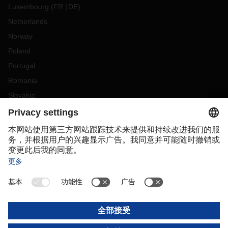
Luxembourg
(
FR
DE
)
Netherlands
Norway
Poland
Portugal
Romania
Slovakia
Spain
Sweden
Switzerland
(
DE
FR
)
Turkey
OCEANIA
Australia
New Zealand