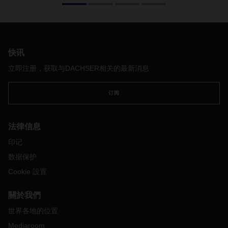
政治
力量
和利益
關係
的
轉變
，加上供應鏈幾乎持續處於緊張態
勢，越發展現出對新
概
念的需要。而對於物流行業而言，這就
意味著要盡可能地整合全球端到端運輸，提出一個盡善盡美的
合同物流解決方案。
快讯
立即注册，获取与DACHSER相关的最新消息
订阅
法律信息
印记
数据保护
Cookie 設置
關於我們
世界各地的位置
Mediaroom