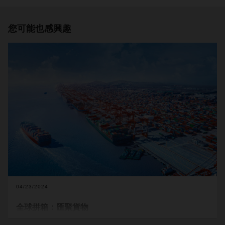
您可能也感興趣
04/23/2024
全球拼箱：匯聚貨物
隨著
世界
局勢
不斷
發生
變化，市場格局也隨之發生
改變
。地緣