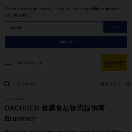
Select a different country, or region, to see specific content for
your location!
Taiwan
OK
Change
MEDIAROOM
關注清單
(0)
04/11/2024
DACHSER 收購食品物流提供商
Brummer