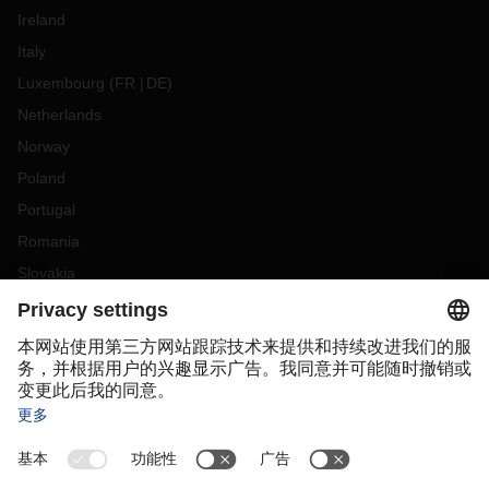
Ireland
Italy
Luxembourg
(
FR
DE
)
Netherlands
Norway
Poland
Portugal
Romania
Slovakia
Spain
Sweden
Switzerland
(
DE
FR
)
Turkey
OCEANIA