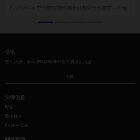
DACHSER 亞太區管理培訓生計劃致力培養新一代物
流管理人才
在瞬息萬變的全球商業領域，卓越的領導力是成功的關鍵因素
之一。DACHSER 空、海運物流亞太區 (ASL APAC) 非常注重
培養管理人才，於 2017 年推出了亞太區管理培訓生計劃。該
計劃旨在培養年輕人才成為公司未來的領軍人物——具備帶領
快讯
DACHSER 走向新征程和可持續增長的人才骨幹。
立即注册，获取与DACHSER相关的最新消息
订阅
法律信息
印记
数据保护
Cookie 設置
關於我們