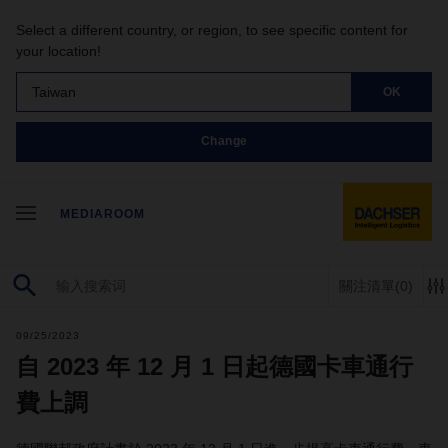
Select a different country, or region, to see specific content for
your location!
Taiwan
OK
Change
MEDIAROOM
關注清單
(0)
09/25/2023
自 2023 年 12 月 1 日起德國卡車通行
費上調