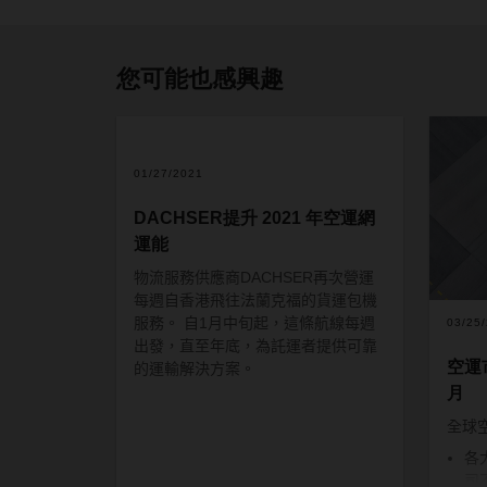
您可能也感興趣
01/27/2021
DACHSER提升 2021 年空運網
運能
物流服務供應商
DACHSER
再次營運
每週自香港飛往法蘭克福的貨運包機
服務。
自
1
月中旬起，這條航線每週
03/25
出發，直至年底，為託運者提供可靠
空運市
的運輸解決方案。
月
全球
各
司