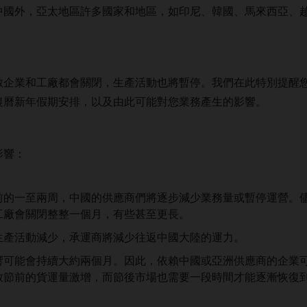
中國外，亞太地區許多國家和地區，如印尼、韓國、馬來西亞、
。
企業和工廠都會關閉，生產活動也將暫停。我們在此特別提醒您 D
農曆新年假期安排，以及由此可能對您業務產生的影響。
影響：
前的一至兩周，中國的供應商們將逐步減少業務量或暫停運營。
工廠會關閉整整一個月，有些甚至更長。
生產活動減少，承運商將減少往返中國大陸的運力。
響可能會持續大約兩個月。因此，依賴中國或亞洲供應商的企業
致節前的貨運量激增，而節後市場也需要一段時間才能逐漸恢復