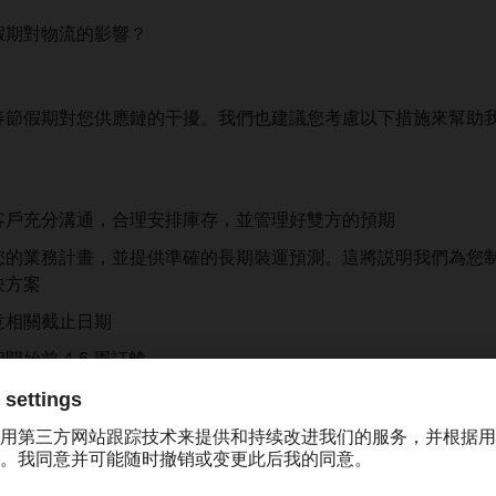
假期對物流的影響？
春節假期對您供應鏈的干擾。我們也建議您考慮以下措施來幫助
客戶充分溝通，合理安排庫存，並管理好雙方的預期
您的業務計畫，並提供準確的長期裝運預測。這將説明我們為您
決方案
意相關截止日期
始前 4-6 周訂艙
始前 1-2 周訂艙
、海運物流亞太區各分支機搆節假日安排