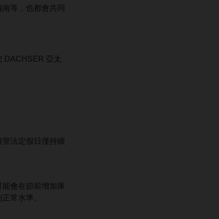
越南等，也都會共同
ACHSER 亞太
儘管法定假日僅持續
可能會在節前增加庫
到正常水準。