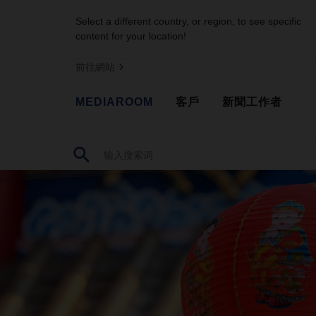
Select a different country, or region, to see specific
content for your location!
前往網站
MEDIAROOM
客戶
新聞工作者