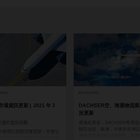
/2021
05/13/2020
場資訊更新 | 2021 年 3
DACHSER空、海運物流
況更新
空運的當前挑戰
通過此更新，DACHSER希望
關亞太區，歐洲，中東和非洲以
大機場仍面臨貨運瓶頸。空運公
洲地區當前DACHSER空、海
不得不減少貨運產能以應對緊急