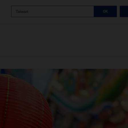
Taiwan
OK