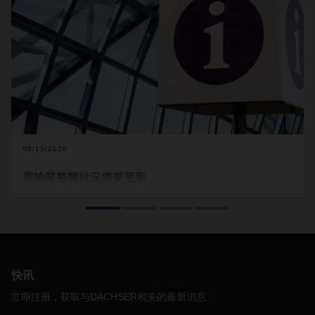
08/13/2020
運輸業整體狀況摘要更新
今年下半年，新冠肺炎仍然是報章媒體的主要話題。在疫情初
期，
DACHSER
幾乎每天發佈有關新冠肺炎的新發現，並公布
了許多有關歐美和亞太地區裝載限制的更新，如今，出現了所
謂的「新常態」。
現在已沒有所謂適用於任何國家或客戶的限制規定。因此，我
快讯
們想請客戶與收貨人共同自行確認每一項規定，例如關閉、更
改營業時間等。我們密切注意著新冠肺炎疫情的進一步發展，
立即注册，获取与DACHSER相关的最新消息
並將隨時為您更新任何動態。如果實施了新的裝載限制，將會