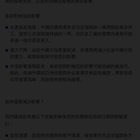
搆的假期安排，以及對您物流業務的潛在影響。
春節對物流的影響
生產提前放緩：中國供應商通常在法定假期前一兩周開始逐步停
工。儘管公共假期僅持續約一周，但許多工廠的實際停產期可能
長達一個月甚至更久。
運力下降：由於中國大陸產量銳減，承運商將減少往返中國大陸
的運力，船期和航班可能受到影響。
市場影響週期延長：春節假期對物流的影響可能持續約兩個月。
因此，依賴中國或亞洲供應商的企業通常會提前備貨，導致節前
出現貨運高峰，而節後恢復較為緩慢。
如何儘量減少影響？
我們建議您考慮以下措施來確保您的供應鏈在節假日期間順暢運
行：
提前溝通：提前與供應商和客戶溝通，確保庫存充足並協調各方