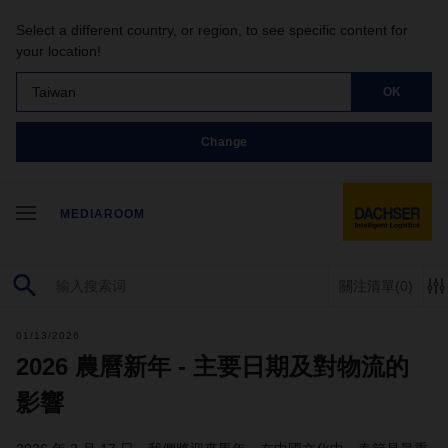
Select a different country, or region, to see specific content for
your location!
Taiwan
OK
Change
MEDIAROOM
關注清單
(0)
01/13/2026
2026 農曆新年 - 主要日期及對物流的
影響