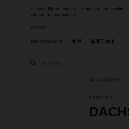
Select a different country, or region, to see specific
content for your location!
前往網站
MEDIAROOM
客戶
新聞工作者
自訂篩選條件
02/08/2021
DAC