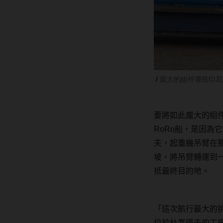
龐大的組件運抵印尼
要將如此龐大的組
RoRo
船，是因為它
夫，起重機吊臂在
坡，將吊臂轉運到
抵最終目的地。
「
這次航行最大的
位於杜塞道夫的工