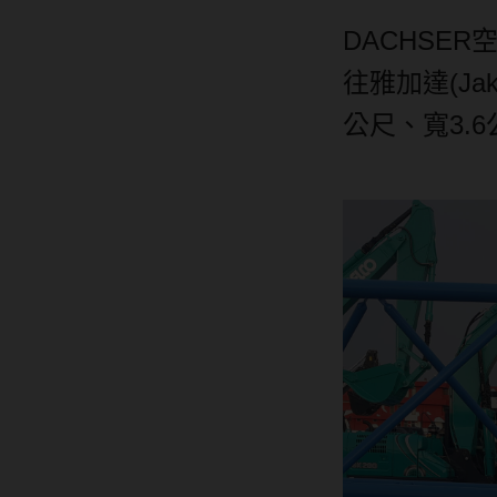
DACHSER
往雅加達
(Jak
公尺、寬
3.6