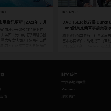
/2021
02/24/2022
場資訊更新 | 2021年 3 月
DACHSER 執行長 Burkha
Eling對烏克蘭軍事衝突發
後的市場並未如預期和緩下來。
，北美西北港口的瓶頸問題仍舊
和平與
貨暢其
流乃是社會發展自
，擊大程度地限制了運輸和設備
基本必要條件，能促成正向互動
的能力。這兩項重要因素使海運
於此企業精神，
Dachser 在過
備受壓力，影響港口活動，並造
年來，逐漸成長為國際物流供應
球供應鏈擁堵。大多數專家預
至於烏克蘭境內軍事衝突日益加
這種情況將持續整個第二季。
我們對次深表遺憾。此外，對於
東歐戰場的供應鏈而言，此衝突
路線資訊更新
的影響十分深遠。
信息
關於我們
–
歐洲
本公司當務之急就是確保所有
世界各地的位置
行的空間和空置設備可用性（所
Dachser 貨運司機的安全。公
類型的集裝箱）仍然緊張。春節
护
Mediaroom
策就是
馬上接管烏克蘭出貨並暫
，貨運量並沒有明顯下降，航運
貨
，立即將此付諸實行。以上措
e 設置
聯繫我們
司仍面臨著積壓問題。
用於
Cargoplus 服務部門的全
東行航線上，由於空白班次，空
網路，專攻運往獨立國協的
零擔
受限，設備狀況仍然吃緊。由於
(
LTL
) 和
整車運輸
(
FTL
)
項目，