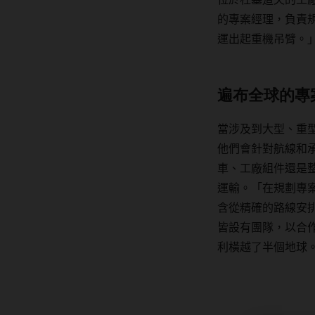
的專案經理，負責
運出起重機吊臂。
遍布全球的專
當涉及到大型、重
他們會針對航線和
車、工廠組件還是
運輸。
「
在規劃專
含從精確的路線安
皆設有團隊，以合
利橫越了半個地球