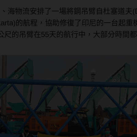
空、海物流安排了一場將鋼吊臂自杜塞道夫
(
arta)
的航程，協助修復了印尼的一台起重
公尺的吊臂在
55
天的航行中，大部分時間都