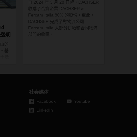
自
2024
年
3
月
28
日起，
DACHSER
收購了合資企業
DACHSER &
Fercam Italia 80%
的股份。至此，
DACHSER
完成了對物流公司
rd
Fercam
Italia
大部分
拼箱
和合同物流
部門的收購。
表聲明
由的
。基
去十幾
商。
劇，
深陷
帶來
社会媒体
Facebook
Youtube
司的對
LinkedIn
停裝
施適
歐交通
運輸
還有