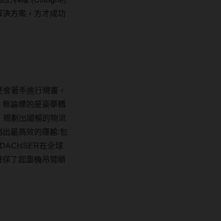
解決方案，方才成功
便會著手進行規畫。
。無論標的是豪華轎
，規劃出順暢的物流
劃出最高效的運輸
:
包
DACHSER
在全球
確保了起重機吊臂順