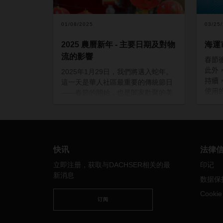
01/08/2025
03/25
2025 農曆新年 - 主要日期及對物
海運市
流的影響
春節
此外
2025年1月29日，我們將邁入蛇年。
持續
這一天是華人社區最重要的傳統節日
使用
——春節的開始，也是闔家歡聚的美
市場
好時刻。除中國外，亞太地區許多國
成全
家和地區，如印尼、韓國、馬來西
期，
亞、越南等，也都會共同慶祝這一傳
統節日。
貿易
節假日期間，大多數企業和工廠都會
快讯
法律
遠東
關閉，生產活動也將暫停。我們在此
立即注册，获取与DACHSER相关的最
印记
西
特別提醒您 DACHSER 亞太地區各分
新消息
有
数据保
支機搆的農曆新年假期安排，以及由
後
此可能對您業務產生的影響。
Cooki
公
订阅
春節假期對物流的影響：
在
在公共假期來臨前的一至兩周，中
間