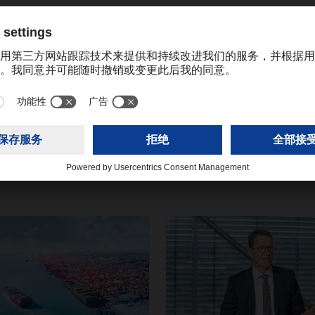
katrine.cheng@dachser.com