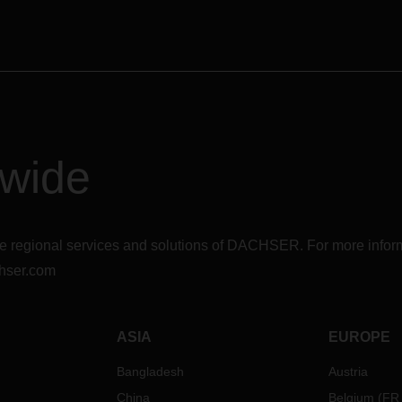
備不平衡，航運公司正在實施附
烏克蘭境內交由
ACE 合作夥伴
費。
歐洲物流網路運輸項目。所有透
蘭斯特雷庫夫(Strykow)平台，
太平洋
輔的車流都將暫停行駛。目前開
洲的空間和設備非常短缺，由於
克蘭的卡車都得先掉頭回來，再
國西海岸的嚴重擁堵，整個跨太
戶溝通協調。目前我方正密切與
洋貿易面臨中轉和延遲問題。
蘭合作夥伴聯繫中，當地倉庫暫
閉。在空運方面，烏克蘭領空上
方統計數據顯示，自洛杉磯和長
dwide
域已被大範圍封鎖。目前飛機無
面臨處理問題以來，抵達北美西
烏克蘭起降，備降機場恐怕會出
岸港口的船隻只有不到
20%準時
塞情況。
達。在這兩個港口停靠的船隻超
60艘，而在奧克蘭港停靠的船隻
公司的歐洲物流與海空物流團隊
r the regional services and solutions of DACHSER. For more in
過15艘。由於新冠疫情(COVID-
切監控局勢發展，也會與客戶保
9)，碼頭工人仍在人員降減的情
切聯繫。後續幾天內，西方很可
hser.com
下繼續工作。
裁俄羅斯，因而啟動商品流通限
情況預計在未來至少
1-2
個月仍
亦適用於以上措施。
非常嚴重。
Dachser 在烏克蘭和俄羅斯
ASIA
EUROPE
前，
DACHSER
仍建議進行長期
劃，並盡早向客戶詢問接下來的
Dachser 本身並沒有在烏克蘭
Bangladesh
Austria
輸資訊，以便我們能提供最佳解
司，但有與當地合作夥伴 ACE 
China
Belgium
(
FR