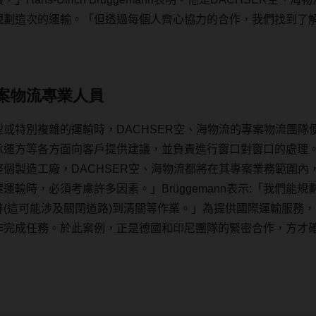
規劃這次的運輸。
「
但透過每個人齊心協力的合作，我們找到了
」
案物流專業人員
型或特別複雜的運輸時，
DACHSER
空、海物流
的專案物流團隊
承運方等各方面向客戶提供建議，並負責進行窗口對窗口的處理
整個製造工廠，
DACHSER
空、海物流
都將在其專案業務範圍內
案運輸時，必須考慮許多因素。
」
Brüggemann
表示
:
「
我們能規
排
(
這可能涉及關閉道路
)
到清關等作業。
」
為提供國際運輸服務，
作完成任務。於此案例，正是德國和印尼團隊的緊密合作，方才
。