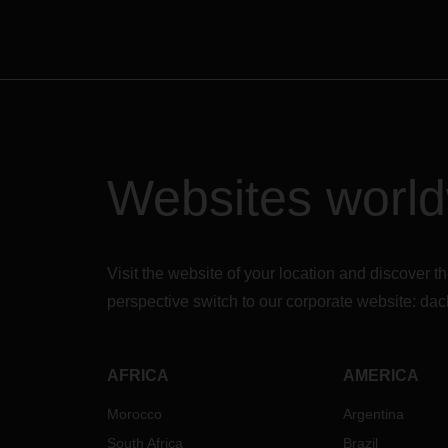
國的供應商們將逐步減少業務量或
設
暫停運營。儘管法定假日僅持續一
加
周，但大多數工廠會關閉整整一個
橫越
月，有些甚至更長。
由於企業停工和生產活動減少，承
亞
運商將減少往返中國大陸的運力。
美
平
假期對物流的影響可能會持續大約
兩個月。因此，依賴中國或亞洲供
官
Websites worl
應商的企業可能會在節前增加庫存
灘
儲備。這將導致節前的貨運量激
海
增，而節後市場也需要一段時間才
抵
能逐漸恢復到正常水準。
過
Visit the website of your location and discove
超
如何儘量減少春節假期對物流的影
1
perspective switch to our corporate website:
dac
響？
況
我們將盡全力減少春節假期對您供應
該
鏈的干擾。我們也建議您考慮以下措
會
AFRICA
AMERICA
施來幫助我們共同降低由假期產生的
目
潛在影響：
規
Morocco
Argentina
運
與您的供應商和客戶充分溝通，合
South Africa
Brazil