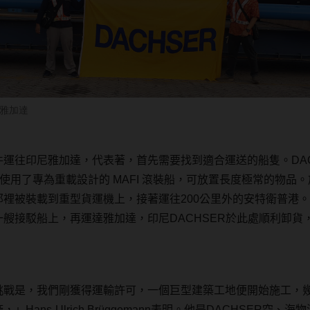
雅加達
件運往印尼雅加達，代表著，首先需要找到適合運送的船隻。
DA
使用了專為重載設計的
MAFI
滾裝船，可放置長度極常的物品。
那裡被裝載到重型貨運機上，接著運往
200
公里外的安特衛普港。
一艘接駁船上，再運達雅加達，印尼
DACHSER
於此處順利卸貨
挑戰是，我們剛獲得運輸許可，一個巨型建築工地便開始施工，
廠，
」
Hans-Ulrich Brüggemann
表明。他是
DACHSER
空、海物