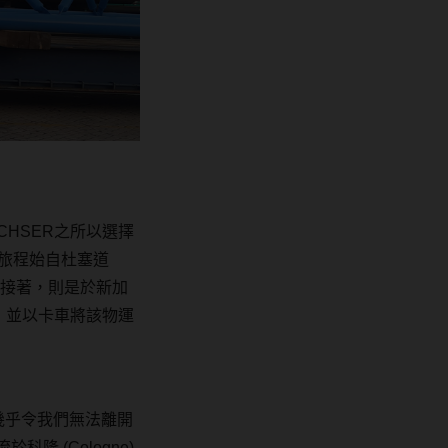
CHSER
之所以選擇
旅程始自杜塞道
接著，則是於新加
，並以卡車將該物運
幾乎令我們無法離開
流於科隆
(Cologne)