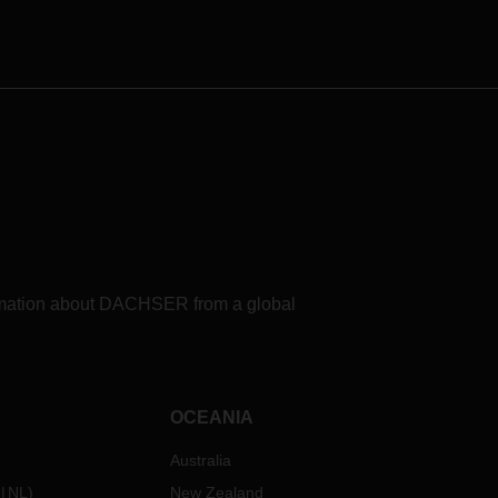
代管的
過波
運往基
往烏
與客
烏克
時關
方空
法在
現壅
正密
formation about DACHSER from a global
持密
能制
制，
的業務
OCEANIA
設有公
Australia
物流共
NL
)
New Zealand