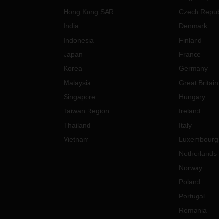
方案，例如，通過西雅圖
/休士頓
事。ACE這家愛沙尼亞公司也是
路徑，甚至是通過美國東海岸的
Dachser波羅的海國家和芬蘭
Hong Kong SAR
Czech Repub
代路線。
合作夥伴。Cargoplus 服務部
India
Denmark
處理其他
整車運輸服務。
Dachs
HSER
快速拼箱貨運服務
Indonesia
Finland
2008年於俄羅斯開設分公司，
供路上物流與海空物流業務部門
外，
DACHSER
提供從中國到美
Japan
France
國設有七大據點，目前共有 160
西海岸的快速拼箱貨運服務，這
Korea
Germany
工。截至 2020 年底，Dachser
客戶避免擁堵問題的可靠替代方
Malaysia
Great Britain
公司已受理將近 17,000 件托
。
收約有2,160 萬歐元。
Singapore
Hungary
周排程的直接快速拼箱貨運服務
平均停留時間從
14-25天，減少
Taiwan Region
Ireland
3-7天。請閱讀更多關於
Thailand
Italy
DACHSER
設計服務
的詳細資
。
Vietnam
Luxembourg
Netherlands
大西洋
Norway
月
1
日利率的大幅上調正衝擊著
場。航運公司正嚴格地管理空
Poland
。設備的可用性仍然很緊張，船
Portugal
空間的等待時間大約為6周。
Romania
薩凡納港，某些船隻也在錨泊卸