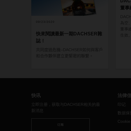
DA
董事
DACH
09/23/2020
為空、
董事總
快來閱讀最新一期DACHSER雜
生效
誌！
共同度過危機–
DACHSER
如何與客戶
和合作夥伴建立更緊密的聯繫。
快讯
法律
立即注册，获取与DACHSER相关的最
印记
新消息
数据保
Cooki
订阅