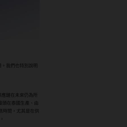
題。我們也特別說明
供應鏈在未來仍為所
接頭在泰國生產、由
送時間，尤其是在供
。