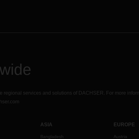
dwide
r the regional services and solutions of DACHSER. For more in
hser.com
ASIA
EUROPE
Bangladesh
Austria