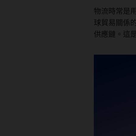
物流時常是
球貿易關係
供應鏈。這