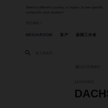
Select a different country, or region, to see specific
content for your location!
前往網站
MEDIAROOM
客戶
新聞工作者
自訂篩選條件
12/13/2022
DACH