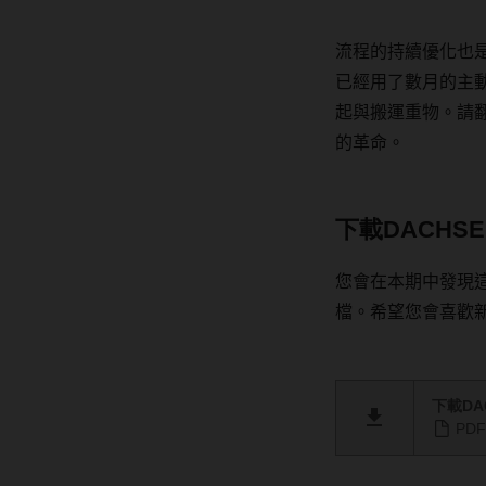
流程的持續優化也
已經用了數月的主
起與搬運重物。請
的革命。
下載DACHSE
您會在本期中發現
檔。希望您會喜歡
下載DAC
PDF 