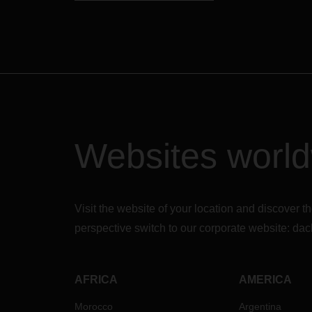
Websites worl
Visit the website of your location and discove
perspective switch to our corporate website:
dac
AFRICA
AMERICA
Morocco
Argentina