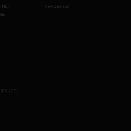
NL
)
New Zealand
lic
(
FR
DE
)