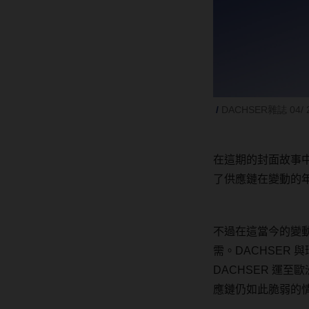
DACHSER雜誌 04/ 
在這期的封面故事
了供應鏈在變動的
不過在這當今的變
需。
DACHSER
與
DACHSER
運至歐
應鏈仍如此脆弱的