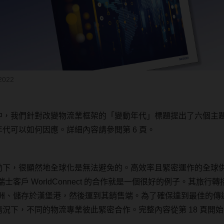
2022
中，我們針對改變物流業框架的「變動年代」標題提出了六個主
年代可以如何因應。詳細內容請參閱第
6
頁。
動下，很顯然地全球化是無法避免的。高效率且緊密運作的全球
瑞士客戶
WorldConnect
的合作就是一個很好的例子。其旅行轉
洲、儲存於漢堡港，然後運到其銷售端。為了確保達到最佳的傳
情況下，不同的物流專業彼此緊密合作。完整內容從第
18
頁開始