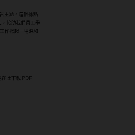
告主題。這個據點
上，協助我們員工舉
工作掀起一場溫和
或在此下載
PDF