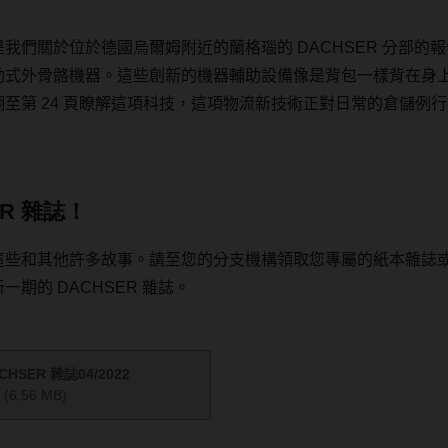
是我們關於位於德國烏爾姆附近的蘭格瑙的
DACHSER
分部的報
動式外骨骼機器。這些創新的機器輔助設備像是背包一樣背在身
翻至第
24
頁瞭解這項科技，這項物流新技術正對日常的倉儲例行
R 雜誌！
這些和其他許多故事。
請至您的分支機構領取您專屬的紙本雜誌
新一期的
DACHSER
雜誌。
HSER 雜誌04/2022
(6,56 MB)