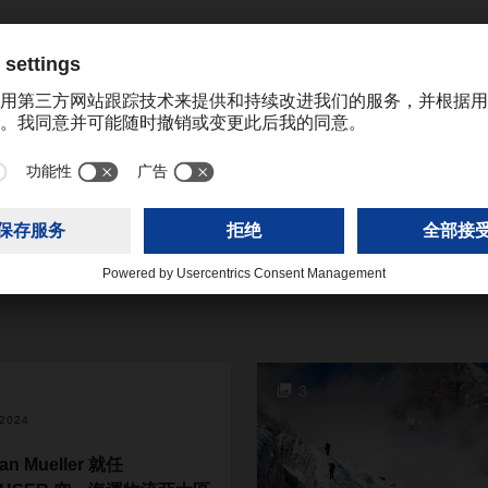
katrine.cheng@dachser.com
3
/2024
an Mueller 就任