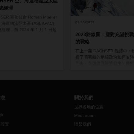
CHSER 空、海運物流亞太區
總經理
SER 宣佈任命 Roman Mueller
03/30/2023
海運物流亞太區 (ASL APAC)
經理，自 2024 年 1 月 1 日起
2023路線圖：應對充滿挑
。
的戰略
在上一期
DACHSER
雜誌中，
析了隨著新的地緣政治和經濟時
到來，全球供應鏈將發生何種變
那麼，公司應該如何定位才能確
持續的成功
—— DACHSER
選
條道路？我們為公司未來的全新
提供了方向。
信息
關於我們
世界各地的位置
护
Mediaroom
e 設置
聯繫我們