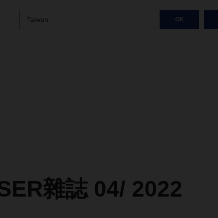
Taiwan
OK
SER雜誌 04/ 2022