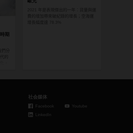
歐元
2021
年是表現傑出的一年：貨量與運
費的增加帶來破紀錄的增長；空海運
增長幅度達
78.3%
戰時期
我們分
代的
化。
保可
擇了哪
旅程
社会媒体
Facebook
Youtube
LinkedIn