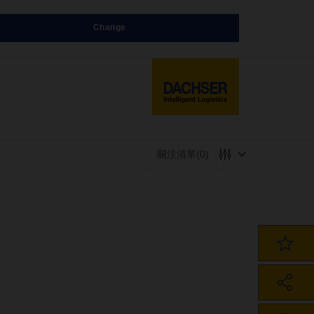
Change
關注清單
(0)