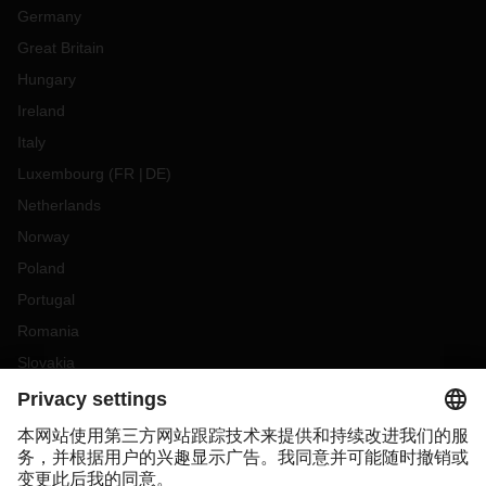
Germany
Great Britain
Hungary
Ireland
Italy
Luxembourg
(
FR
DE
)
Netherlands
Norway
Poland
Portugal
Romania
Slovakia
Spain
Sweden
Switzerland
(
DE
FR
)