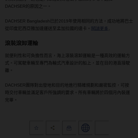
DACHSER
的原因之一。
DACHSER Bangladesh
已於
2019
年使用相同的方法，成功地將巴士
從印度尼西亞雅加達運送至孟加拉國的達卡。
閱讀更多
。
滾裝滾卸運輸
就便利性和可負擔性而言，海上滾裝滾卸運輸是一種高效的運輸方
式。可駕駛車輛至專門為輪式汽車設計的船上，並在目的港直接駛
離。
DACHSER
團隊對出發地和目的地進行精確規劃和嚴密監控，可按
時交付車輛並滿足客戶所強調的要求。所有車輛將於四個月內裝運
完畢。