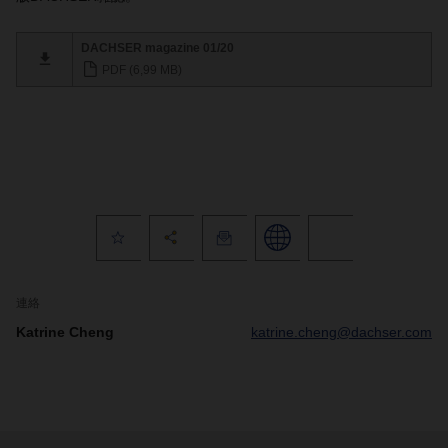
DACHSER magazine 01/20
PDF (6,99 MB)
連絡
Katrine Cheng
katrine.cheng@dachser.com