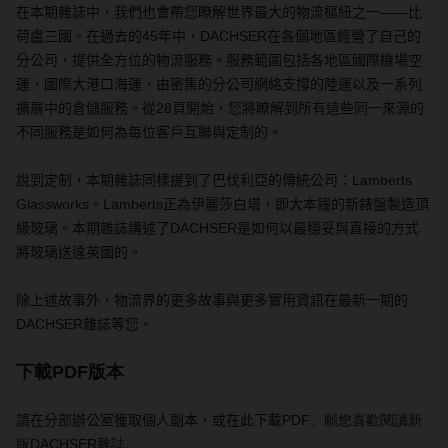
在本期雜誌中，我們也會帶您瞭解世界最大的物流樞紐之一——比
荷盧三國。在過去的
45
年中，
DACHSER
在各個地區經營了自己的
分公司，提供全方位的物流服務。服務範圍包括各地區國際機場空
運、國際大港口海運、由密集的分公司網絡支撐的陸運以及一系列
擴展中的倉儲服務。從
28
頁開始，您將瞭解到所有這些同一來源的
不同服務是如何為每位客戶互聯與定制的。
說到定制，本期雜誌同樣提到了巴伐利亞的傳統公司：
Lamberts
Glassworks
。
Lamberts
正為伊麗莎白塔，即大本鐘的新錶盤製造頂
級玻璃。本期雜誌講述了
DACHSER
是如何以最穩妥與直接的方式
將玻璃送達英國的。
除上述故事外，物流界的更多故事與更多實用
資訊
在最新一期的
DACHSER
雜誌等您。
下載PDF版本
請在分部辦公室獲取個人副本，或在此下載
PDF。願您喜歡閱讀新
版DACHSER雜誌。