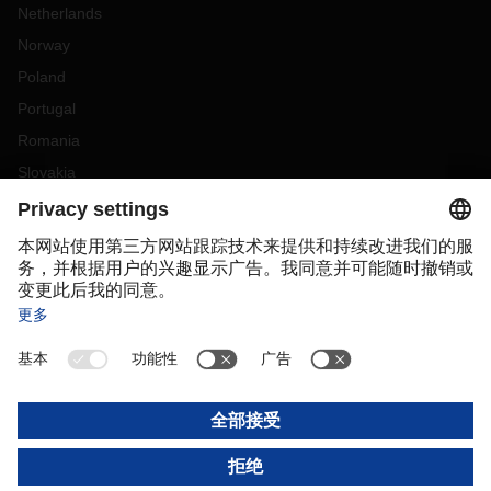
Netherlands
Norway
Poland
Portugal
Romania
Slovakia
Spain
Sweden
Switzerland
(
DE
FR
)
Turkey
OCEANIA
Australia
New Zealand