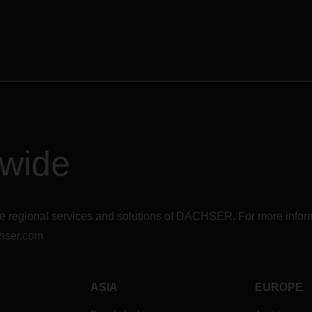
dwide
r the regional services and solutions of DACHSER. For more in
hser.com
ASIA
EUROPE