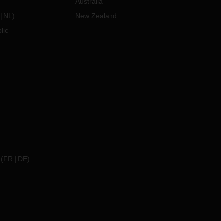
Australia
NL
)
New Zealand
lic
(
FR
DE
)