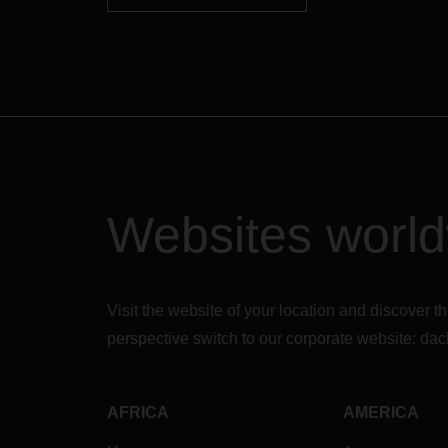
Websites worl
Visit the website of your location and discove
perspective switch to our corporate website:
dac
AFRICA
AMERICA