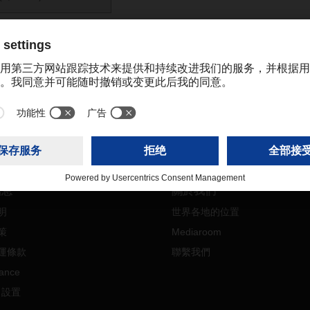
A 國際貨運代理業示範規則
(0,10 MB)
信息
關於我們
明
世界各地的位置
策
Mediaroom
運條款
聯繫我們
ance
e 設置