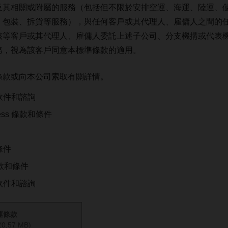
及其相關或附屬的服務（包括但不限於安排空運、海運、陸運、
、包裝、拆貨等服務），與任何客戶或其代理人、雇傭人之間的
該等客戶或其代理人、雇傭人委託上述子公司、分支機搆或代表
務，視為該客戶同意本標準條款的適用。
條款或向本公司索取有關詳情。
軟件和諮詢
press 條款和條件
條件
條款和條件
軟件和諮詢
運條款
(0,57 MB)