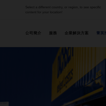
Select a different country, or region, to see specific
content for your location!
公司簡介
服務
企業解決方案
菁英