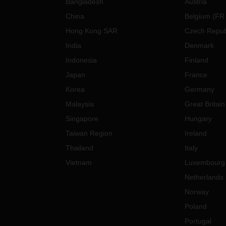
Bangladesh
Austria
China
Belgium
(
FR
Hong Kong SAR
Czech Repub
India
Denmark
Indonesia
Finland
Japan
France
Korea
Germany
Malaysia
Great Britain
Singapore
Hungary
Taiwan Region
Ireland
Thailand
Italy
Vietnam
Luxembourg
Netherlands
Norway
Poland
Portugal