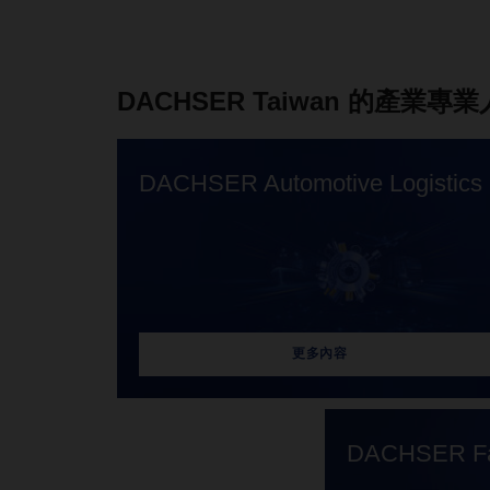
DACHSER Taiwan 的產業專
DACHSER Automotive Logistics
更多內容
DACHSER Fas