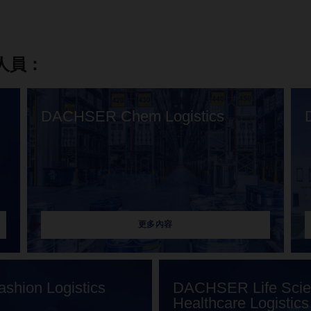
業人員：
DACHSER Chem Logistics
更多內容
hion Logistics
DACHSER Life Scie
Healthcare Logistics