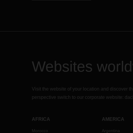
Websites worl
Visit the website of your location and discove
perspective switch to our corporate website:
dac
AFRICA
AMERICA
Morocco
Argentina