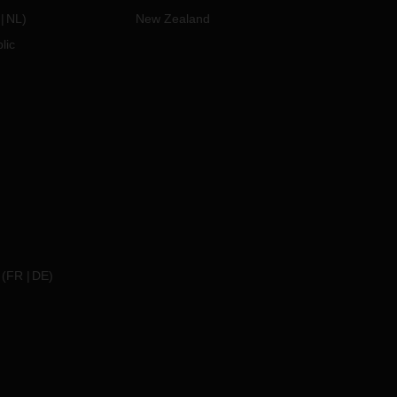
NL
)
New Zealand
lic
(
FR
DE
)