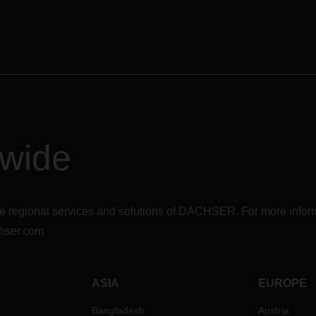
dwide
r the regional services and solutions of DACHSER. For more in
hser.com
ASIA
EUROPE
Bangladesh
Austria