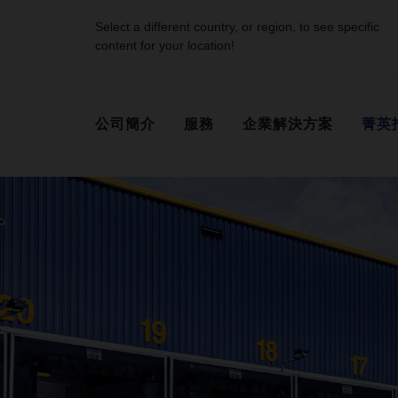
Select a different country, or region, to see specific
content for your location!
公司簡介
服務
企業解決方案
菁英