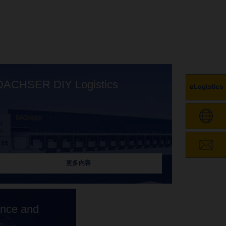
DACHSER DIY Logistics
更多內容
nce and