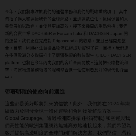
今年，我們將專注於我們的運營業務和我們的戰略重點項目 : 其中
包括了擴大和連接我們的全球網路，並通過數位化、氣候保護和人
員發展加以改進，並使其更加高效。接下來幾周的重點包括 : 我們
新的合資企業 DACHSER & Fercam Italia 和 DACHSER Japan 開
始運營，我們正在完成對 Frigoscandia 的收購，並且已經開始整
合。目前，Müller 生鮮食品物流已經成功實現了這一目標。我們還
在多個歐洲分支機搆推出了屢獲殊榮的數位孿生 @ILO。DACHSER
platform 也將在今年內向我們的客戶全面開放。這將把公路物流和
空、海運物流業務領域的服務整合進一個使用者友好的現代化介面
中。
帶著明確的使命向前邁進
這些都是美好即將到來的信號！此外，我們將在 2024 年繼
續致力於開發全球一體化運輸和合同物流解決方案——
Global Groupage。通過將洲際拼箱 (拼箱荷載) 和空運與我
們高性能的歐洲集運網路無縫高效地連接起來，我們希望為
客戶提供高透明度的全球門到門解決方案。我們堅信，憑藉