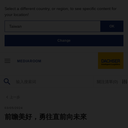
Select a different country, or region, to see specific content for
your location!
Taiwan
OK
Change
MEDIAROOM
關注清單
(0)
上一步
03/05/2024
前瞻美好，勇往直前向未來