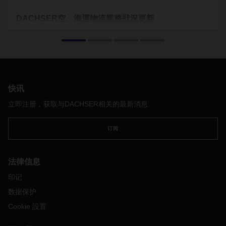
DACHSER空、海運物流業務狀況更新
通過此更新，DACHSER希望提供有關亞太區，歐洲，中東和
非洲以及美洲地區當前DACHSER空、海運物流業務的信息。
在隨附的文檔（請參閱下面的下載）中，列出了DACHSER的
國家/地區組織是否正在運作，或者，如果僅是有限度或不能運
作，則說明背后的原因。由於各國的情況可能會迅速發生變
化，因此所附文件將定期更新並發佈在我們的網站上。
快讯
對於因流感大流行給客戶帶來的任何不便，我們深表歉意。在
立即注册，获取与DACHSER相关的最新消息
DACHSER，我們已採取了應急措施，並將為我們的客戶提供
最佳的替代解決方案，以保持供應鏈的運轉。無論如何，港
订阅
口，機場或海關當局的情況可能會導致延誤。此外，由於目前
基本上沒有客運航班，全球空運市場的運力狀況非常緊張。
同時，DACHSER安裝了嚴格的衛生措施（例如在家工作），
法律信息
以確保安全的工作環境，並為阻止病毒傳播做出我們的貢獻。
印记
DACHSER試圖將這些措施的影響保持在盡可能低的水平，但
是，連同政府的官方措施，這些預防措施可能會導致某些操作
数据保护
延遲。
Cookie 設置
如有任何疑問和/或疑問，請隨時與您當地的DACHSER代表聯