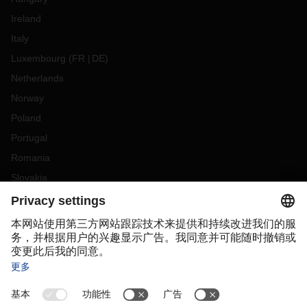
Ireland
Italy
Luxembourg
(
FR
DE
)
Netherlands
Norway
Poland
Portugal
Romania
Slovakia
Spain
Sweden
Switzerland
(
DE
FR
)
Turkey
OCEANIA