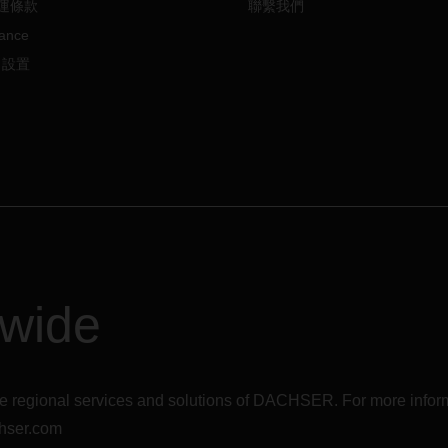
運條款
聯繫我們
ance
e 設置
dwide
r the regional services and solutions of DACHSER. For more in
hser.com