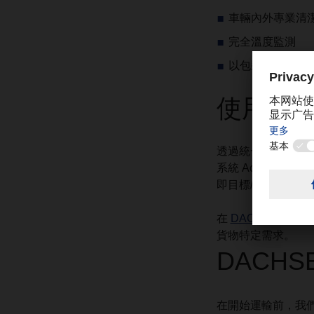
車輛內外專業清
完全溫度監測
以包裝等級進行
使用軟
透過統一的軟體標準
系統 ActiveReport
即目標/效能比較，
在
DACHSER Chem 
貨物特定需求。
DACH
在開始運輸前，我