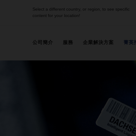
Select a different country, or region, to see specific
content for your location!
公司簡介
服務
企業解決方案
菁英