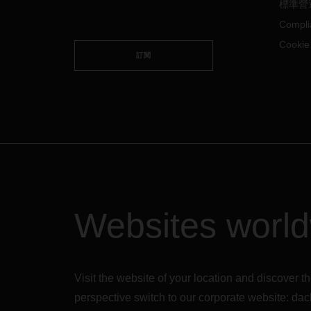
標準營
Compli
Cooki
訂閱
Websites worl
Visit the website of your location and discove
perspective switch to our corporate website:
dac