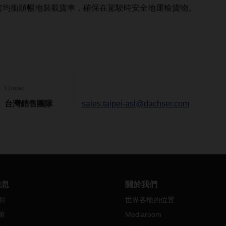
何均衡順暢地裝載貨車，確保在駕駛時安全地運輸貨物。
Contact
台灣銷售團隊
sales.taipei-asl@dachser.com
信息
關於我們
明
世界各地的位置
策
Mediaroom