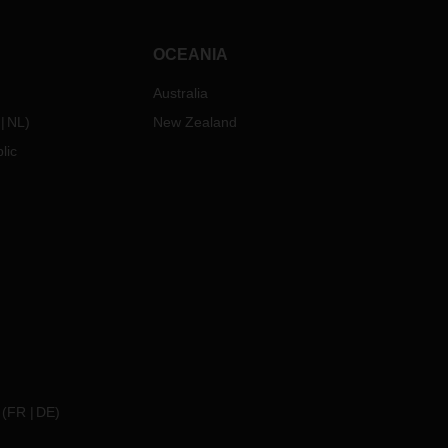
OCEANIA
Australia
NL
)
New Zealand
lic
(
FR
DE
)