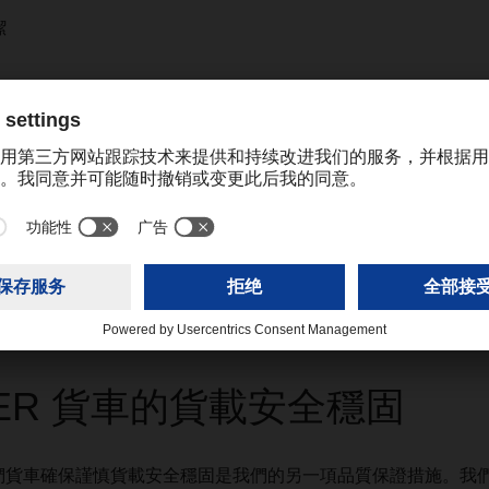
潔
貨物追蹤
體標準和資料庫進行品質控制
和 IT 資料庫衡量定義的服務。此中央品質控制的中心要素是
。
ActiveReport
讓您和我們 DACHSER 分支機構的服務部門能
及時獲得可能運輸遞交受阻的資
Logistics
和
DACHSER Food Logistics
，我們已建立透過 IT
SER 貨車的貨載安全穩固
們貨車確保謹慎貨載安全穩固是我們的另一項品質保證措施。我